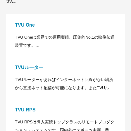
せん。
TVU One
TVU Oneは業界での運用実績、圧倒的No.1の映像伝送
装置です。
ライブ中継に必要機材一式を1日4万円～
TVUルーター
TVUルーターがあればインターネット回線がない場所
から直接ネット配信が可能になります。またTVUルー
ターを中心としたテンポラリーなネットワークを構築
し、Wi-Fiスポットやサテライトオフィスを
TVU RPS
TVU RPSは導入実績トップクラスのリモートプロダク
ション・システムです。国内外のスポーツ中継、番組