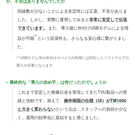
が、不安はありませんでしたか
回線数が少ないことによる安定性には正直、不安がありま
した。しかし、実際に運用してみると
非常に安定して伝送
できています。
また、導入後に外付けUSBモデムによる増
*¹
設が可能
という拡張性も、さらなる安心感に繋がりまし
た。
*¹ USBモデム等の外付けデバイスの利用には対応したソフトウエアの
購入が必要となります。
– 最終的な「導入の決め手」は何だったのでしょうか
これまで安定した映像伝送を実現してきたTVU製品への実
績と信頼です。加えて、
操作画面の仕様（UI）がTM1000
と大きく変わらない
という点は、スタッフへの負担が少な
く、運用の効率化に直結すると感じました。