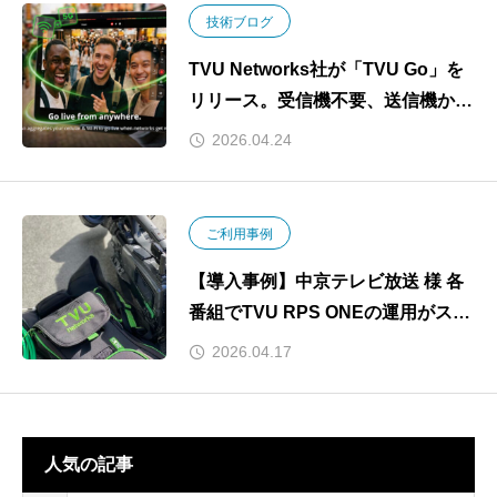
技術ブログ
TVU Networks社が「TVU Go」を
リリース。受信機不要、送信機から
ダイレクトにIPストリーミング配信
2026.04.24
が可能に！
ご利用事例
【導入事例】中京テレビ放送 様 各
番組でTVU RPS ONEの運用がスタ
ート！
2026.04.17
人気の記事