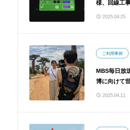
様、回線工
TVUマルチ
2025.04.25
映像の安定
ご利用事例
MBS毎日放
博に向けて
継でのご利
2025.04.11