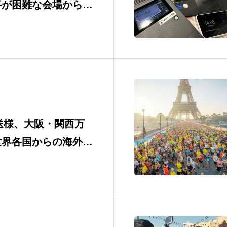
事が困難な会場から
SIMルーターでライブ
受信に成功
送様、大阪・関西万
世界各国からの海外中
用事例