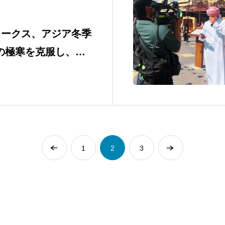
ワークス、アジア冬季
℃の極寒を克服し、東
メディアに完璧な放送
1
2
3