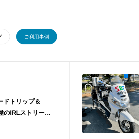
グ
ご利用事例
ロードトリップ＆
 究極のIRLストリーミ
ム｜TVU Oneレ