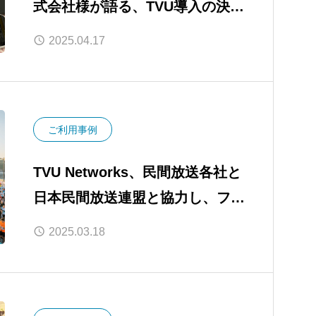
式会社様が語る、TVU導入の決め
手と現場の変化
2025.04.17
ご利用事例
TVU Networks、民間放送各社と
日本民間放送連盟と協力し、フラ
ンス・パリでの大型スポーツイベ
2025.03.18
ント素材伝送を成功裏に実現