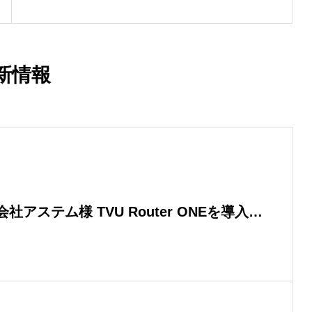
ちを支えるTVUのライブ中継技術
新情報
アステム様 TVU Router ONEを導入 |
自社導入への切り替えで実現した機動力と