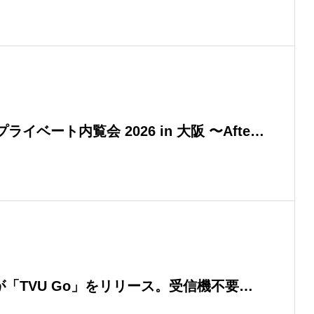
イベート内覧会 2026 in 大阪 〜After
（共催：アスヒラク株式会社）
ks社が「TVU Go」をリリース。受信機不要、
クトにIPストリーミング配信が可能に！